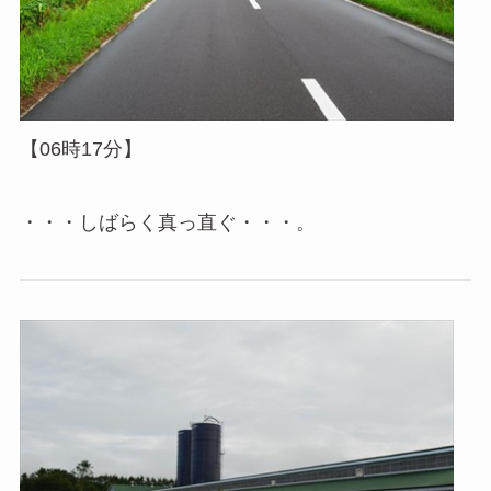
【06時17分】
・・・しばらく真っ直ぐ・・・。