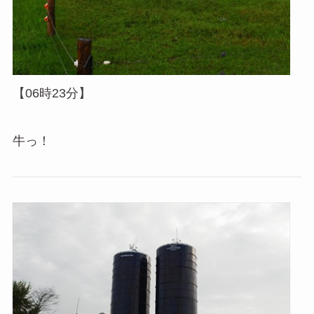
【06時23分】
牛っ！