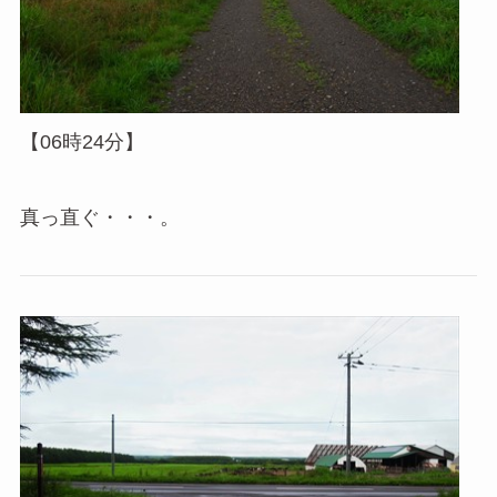
【06時24分】
真っ直ぐ・・・。