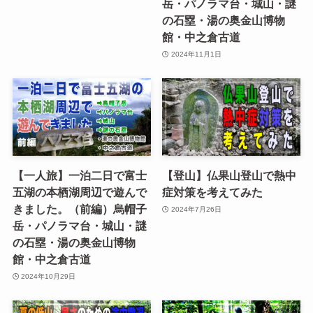
岳・パノラマ台・城山・謎
の石塁・湯の奥金山博物
館・中之倉古道
2024年11月1日
【一人旅】一泊二日で富士
【登山】仏果山登山で熱中
五湖の本栖湖周辺で遊んで
症対策を考えてみた
きました。（前編）烏帽子
2024年7月26日
岳・パノラマ台・城山・謎
の石塁・湯の奥金山博物
館・中之倉古道
2024年10月29日