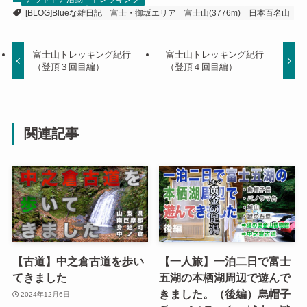
[BLOG]Blueな雑日記
富士・御坂エリア
富士山(3776m)
日本百名山
富士山トレッキング紀行
富士山トレッキング紀行
（登頂３回目編）
（登頂４回目編）
関連記事
【古道】中之倉古道を歩い
【一人旅】一泊二日で富士
てきました
五湖の本栖湖周辺で遊んで
きました。（後編）烏帽子
2024年12月6日