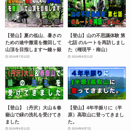
【登山】夏の低山、暑さの
【登山】山の不思議体験 第
ための途中撤退を撤回して
七話 のルートを再訪しまし
山頂を目指します〜鐘ヶ嶽
た（権現平・南山）
2024年7月12日
2024年6月21日
【登山】（丹沢）大山＆春
【登山】4年半振りに（半
嶽山で緑の洗礼を受けてき
原）高取山に登ってきまし
ました
た。
2024年6月11日
2024年6月7日