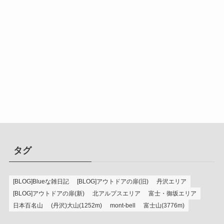
タグ
[BLOG]Blueな雑日記
[BLOG]アウトドアの扉(旧)
丹沢エリア
[BLOG]アウトドアの扉(新)
北アルプスエリア
富士・御坂エリア
日本百名山
(丹沢)大山(1252m)
mont-bell
富士山(3776m)