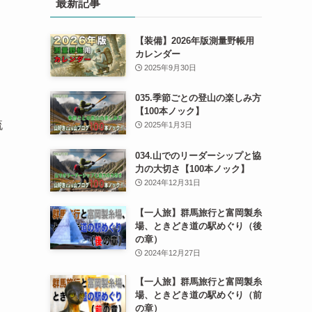
最新記事
【装備】2026年版測量野帳用
カレンダー
2025年9月30日
035.季節ごとの登山の楽しみ方
【100本ノック】
流
2025年1月3日
034.山でのリーダーシップと協
力の大切さ【100本ノック】
2024年12月31日
【一人旅】群馬旅行と富岡製糸
場、ときどき道の駅めぐり（後
の章）
2024年12月27日
【一人旅】群馬旅行と富岡製糸
場、ときどき道の駅めぐり（前
の章）