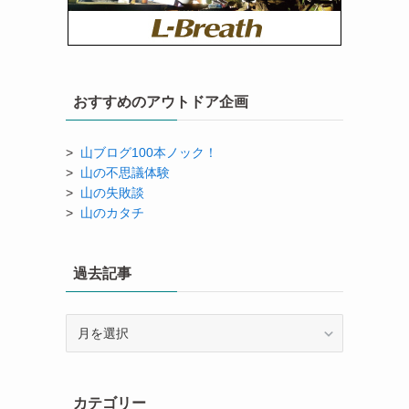
おすすめのアウトドア企画
>
山ブログ100本ノック！
>
山の不思議体験
>
山の失敗談
>
山のカタチ
過去記事
過
去
記
事
カテゴリー