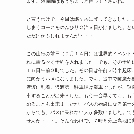
ます。装備編はもうちょっと待って下さいね。
と言うわけで、今回は蝶ヶ岳に登ってきました。
しまうコースをのんびり２泊３日かけました。と
ただけかもしれませんが・・・。
この山行の前日（９月１４日）は世界的イベントと
れに乗るべく予約を入れました。でも、その予約
１５日午前２時でした。その日は午前２時半起床
に向かうハメになりました。でも、途中で睡魔が襲
沢渡に到着。沢渡第一駐車場は満車でしたが、運
車することが出来ました。もう一台早くても、も
めることも出来ましたが、バスの始点になる第一
からでも、バスに乗れない人が多数いました。で
せんが・・・。そんなわけで、７時５分上高地に