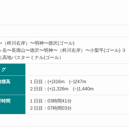
〜（梓川右岸）〜明神〜徳沢(ゴール)
ヶ岳〜長堀山〜徳沢〜明神〜（梓川右岸）〜小梨平(ゴール) ３
上高地バスターミナル(ゴール）
 グ
積標高
１日目：(+)316m (−)247m
２日目：(+)1,326m (−)1,440m
要時間
１日目：03時間41分
２日目：07時間03分