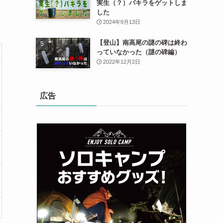
実生（？）パキラをゲットしま
した
2024年9月13日
【登山】南高尾の謎の碑は終わ
っていなかった（謎の碑編）
2022年12月2日
広告