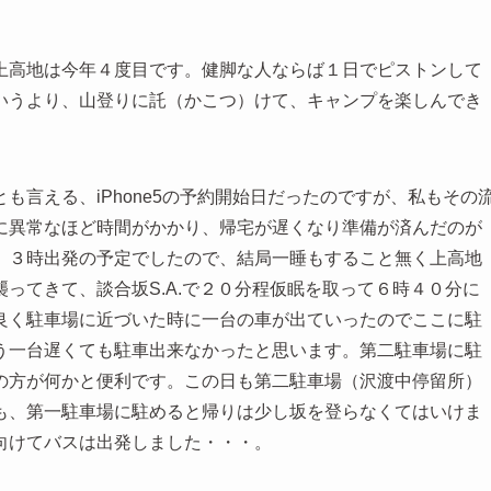
上高地は今年４度目です。健脚な人ならば１日でピストンして
いうより、山登りに託（かこつ）けて、キャンプを楽しんでき
も言える、iPhone5の予約開始日だったのですが、私もその
に異常なほど時間がかかり、帰宅が遅くなり準備が済んだのが
、３時出発の予定でしたので、結局一睡もすること無く上高地
ってきて、談合坂S.A.で２０分程仮眠を取って６時４０分に
良く駐車場に近づいた時に一台の車が出ていったのでここに駐
う一台遅くても駐車出来なかったと思います。第二駐車場に駐
の方が何かと便利です。この日も第二駐車場（沢渡中停留所）
も、第一駐車場に駐めると帰りは少し坂を登らなくてはいけま
向けてバスは出発しました・・・。