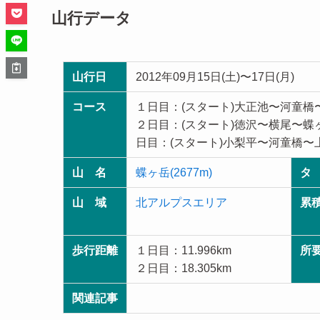
山行データ
山行日
2012年09月15日(土)〜17日(月)
コース
１日目：(スタート)大正池〜河童橋
２日目：(スタート)徳沢〜横尾〜蝶
日目：(スタート)小梨平〜河童橋〜
山 名
蝶ヶ岳(2677m)
タ
山 域
北アルプスエリア
累
歩行距離
１日目：11.996km
所
２日目：18.305km
関連記事