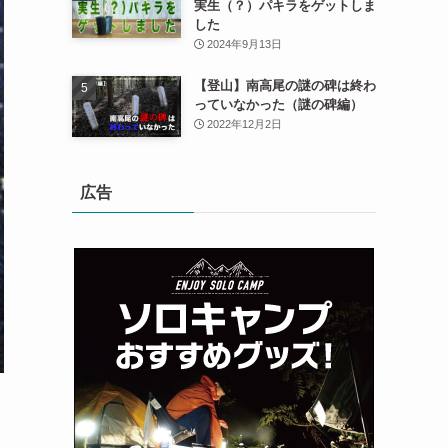
実生（？）パキラをゲットしま
した
2024年9月13日
【登山】南高尾の謎の碑は終わ
っていなかった（謎の碑編）
2022年12月2日
広告