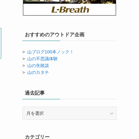
おすすめのアウトドア企画
>
山ブログ100本ノック！
>
山の不思議体験
>
山の失敗談
>
山のカタチ
過去記事
過
去
記
事
カテゴリー