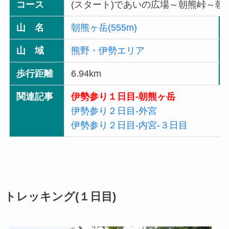
コース
(スタート)であいの広場～朝熊峠～朝
山 名
朝熊ヶ岳(555m)
山 域
熊野・伊勢エリア
歩行距離
6.94km
関連記事
伊勢参り１日目-朝熊ヶ岳
伊勢参り２日目-外宮
伊勢参り２日目-内宮-３日目
トレッキング(１日目)