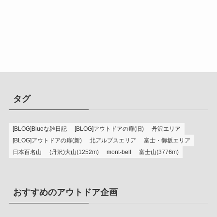
タグ
[BLOG]Blueな雑日記
[BLOG]アウトドアの扉(旧)
丹沢エリア
[BLOG]アウトドアの扉(新)
北アルプスエリア
富士・御坂エリア
日本百名山
(丹沢)大山(1252m)
mont-bell
富士山(3776m)
おすすめのアウトドア企画