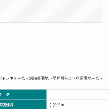
清川トンネル～宮ヶ瀬湖畔園地〜早戸川林道〜鳥屋園地～宮ヶ
タ グ
累積標高
(+)901m