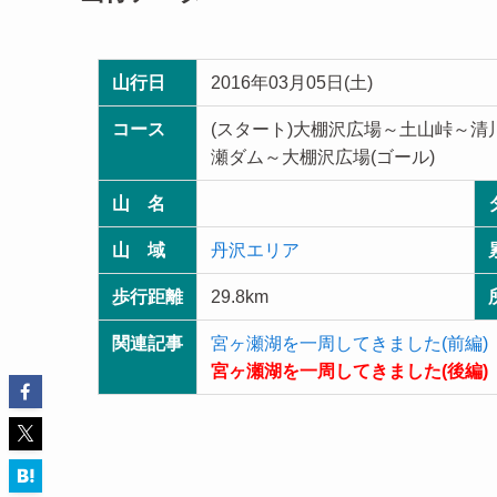
山行日
2016年03月05日(土)
コース
(スタート)大棚沢広場～土山峠～
瀬ダム～大棚沢広場(ゴール)
山 名
山 域
丹沢エリア
歩行距離
29.8km
関連記事
宮ヶ瀬湖を一周してきました(前編)
宮ヶ瀬湖を一周してきました(後編)