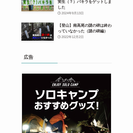
実生（？）パキラをゲットしま
した
2024年9月13日
【登山】南高尾の謎の碑は終わ
っていなかった（謎の碑編）
2022年12月2日
広告