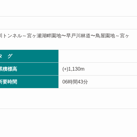
清川トンネル～宮ヶ瀬湖畔園地〜早戸川林道〜鳥屋園地～宮ヶ
タ グ
累積標高
(+)1,130m
所要時間
06時間43分