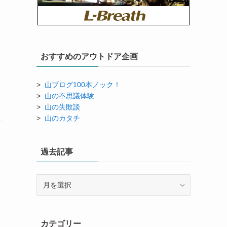
おすすめのアウトドア企画
>
山ブログ100本ノック！
>
山の不思議体験
>
山の失敗談
>
山のカタチ
過去記事
過
去
記
事
カテゴリー