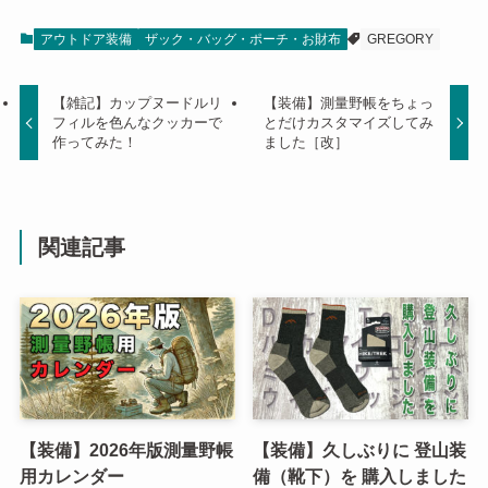
アウトドア装備
ザック・バッグ・ポーチ・お財布
GREGORY
【雑記】カップヌードルリ
【装備】測量野帳をちょっ
フィルを色んなクッカーで
とだけカスタマイズしてみ
作ってみた！
ました［改］
関連記事
【装備】2026年版測量野帳
【装備】久しぶりに 登山装
用カレンダー
備（靴下）を 購入しました