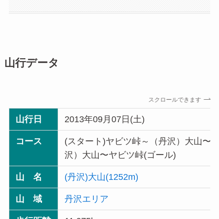
山行データ
スクロールできます
山行日
2013年09月07日(土)
コース
(スタート)ヤビツ峠～（丹沢）大山〜
沢）大山〜ヤビツ峠(ゴール)
山 名
(丹沢)大山(1252m)
山 域
丹沢エリア