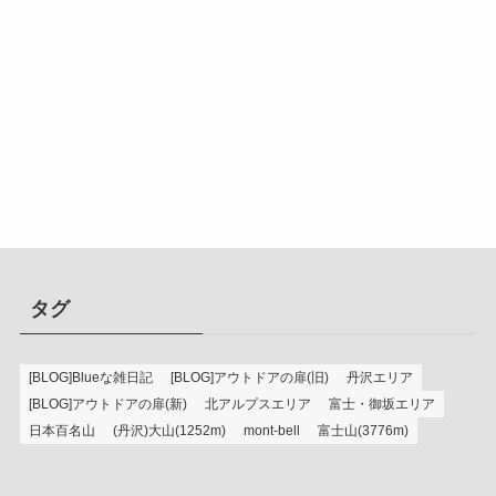
タグ
[BLOG]Blueな雑日記
[BLOG]アウトドアの扉(旧)
丹沢エリア
[BLOG]アウトドアの扉(新)
北アルプスエリア
富士・御坂エリア
日本百名山
(丹沢)大山(1252m)
mont-bell
富士山(3776m)