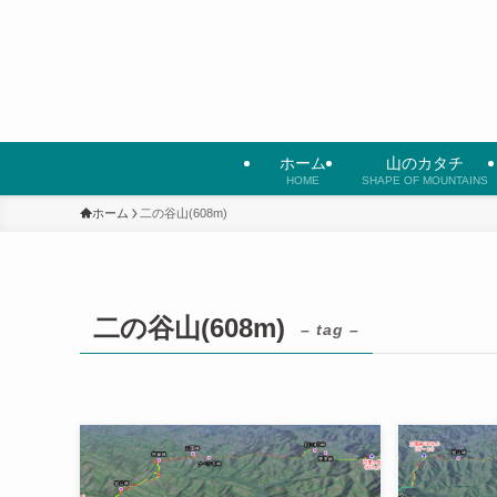
ホーム
山のカタチ
HOME
SHAPE OF MOUNTAINS
ホーム
二の谷山(608m)
二の谷山(608m)
– tag –