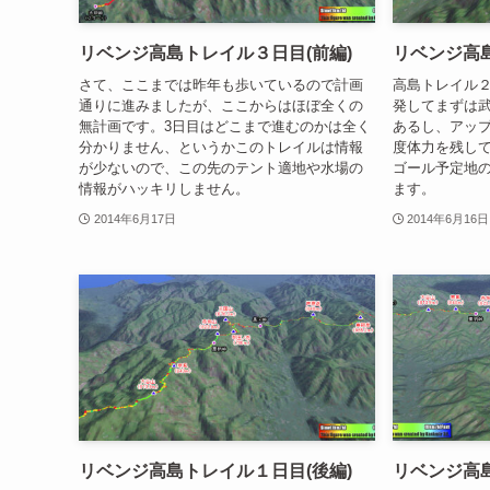
リベンジ高島トレイル３日目(前編)
リベンジ高島
さて、ここまでは昨年も歩いているので計画
高島トレイル
通りに進みましたが、ここからはほぼ全くの
発してまずは
無計画です。3日目はどこまで進むのかは全く
あるし、アッ
分かりません、というかこのトレイルは情報
度体力を残し
が少ないので、この先のテント適地や水場の
ゴール予定地
情報がハッキリしません。
ます。
2014年6月17日
2014年6月16日
リベンジ高島トレイル１日目(後編)
リベンジ高島