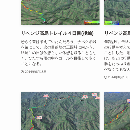
リベンジ高島トレイル４日目(後編)
リベンジ高島
恐らく昔は栄えていたんだろう、ナベクボ峠
4時起床。最終
を後にして、次の目的地の三国峠に向かう。
の行動を考えて
結局この日は休憩らしい休憩を取ることもな
ことにした。
く、ひたすら雨の中をゴールを目指して歩く
け。あとは行
ことになる。
肪をたっぷり蓄
べなくてもな
2014年6月18日
2014年6月18日