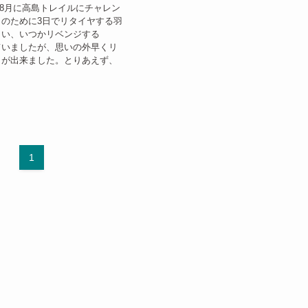
)の8月に高島トレイルにチャレン
のために3日でリタイヤする羽
まい、いつかリベンジする
ていましたが、思いの外早くリ
とが出来ました。とりあえず、
1