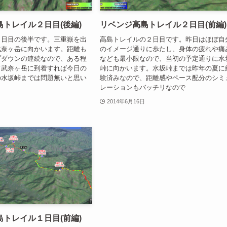
トレイル２日目(後編)
リベンジ高島トレイル２日目(前編)
２日目の後半です。三重嶽を出
高島トレイルの２日目です。昨日はほぼ自
武奈ヶ岳に向かいます。距離も
のイメージ通りに歩たし、身体の疲れや痛
プダウンの連続なので、ある程
なども最小限なので、当初の予定通りに水
て武奈ヶ岳に到着すれば今日の
峠に向かいます。水坂峠までは昨年の夏に
の水坂峠までは問題無いと思い
験済みなので、距離感やペース配分のシミ
レーションもバッチリなので
2014年6月16日
トレイル１日目(前編)