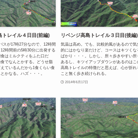
トレイル４日目(前編)
リベンジ高島トレイル３日目(後編)
バスが17時27分なので、12時間
気温は高め。でも、比較的風があるので気
12時間前の5時30分に出発する
的にはかなり楽だけど、コースはキツくな
朝食はミルクティをふた口だ
ばかり・・・。しかし、所々歩きやすい所
動食でなんとかする。どうせ脂
あるし、キツイアップダウンがあるのはこ
えているんだから1食くらい食
高島トレイルの特徴だと思えば、心が折れ
んとかなる。ハズ・・・。
こと無く歩き続けられる。
2014年6月17日