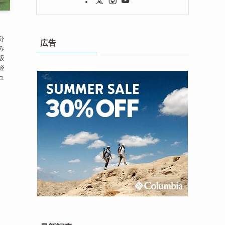
分
広告
み
坂
経
ュ