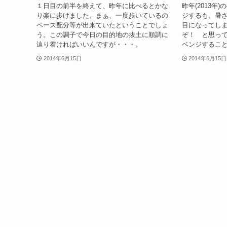
１日目の前半を終えて、昨年に比べるとかな
昨年(2013年
り楽に歩けました。まぁ、一度歩いているの
ジするも、暑さ
ペース配分等が出来ていたということでしょ
目になってし
う。この調子で今日の目的地の抜土に順調に
ぞ！ と思っ
辿り着ければいいんですが・・・。
ベンジするこ
2014年6月15日
2014年6月15日