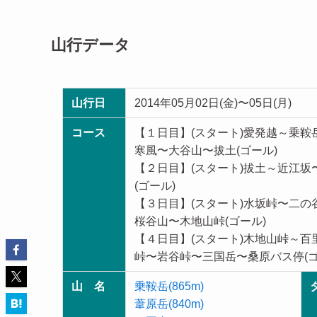
山行データ
山行日
2014年05月02日(金)〜05日(月)
コース
【１日目】(スタート)愛発越～乗
寒風〜大谷山〜拔土(ゴール)
【２日目】(スタート)拔土～近江
(ゴール)
【３日目】(スタート)水坂峠〜二
桜谷山〜木地山峠(ゴール)
【４日目】(スタート)木地山峠～
峠〜岩谷峠〜三国岳〜桑原バス停(ゴ
山 名
乗鞍岳(865m)
葦原岳(840m)