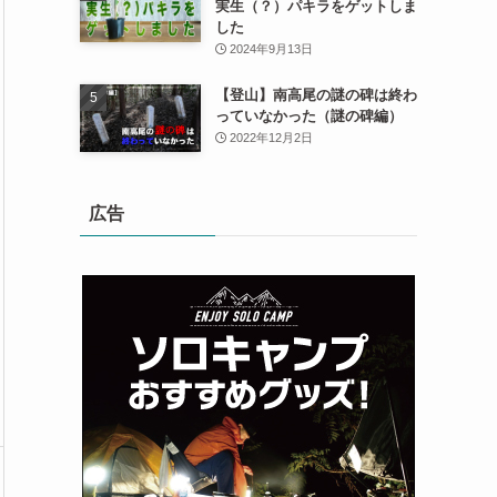
実生（？）パキラをゲットしま
した
2024年9月13日
【登山】南高尾の謎の碑は終わ
っていなかった（謎の碑編）
2022年12月2日
広告