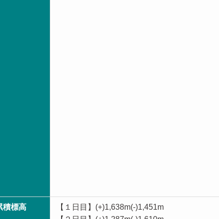
累積標高
【１日目】(+)1,638m(-)1,451m