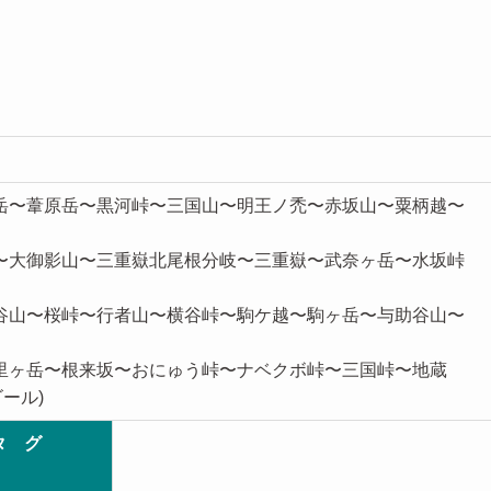
鞍岳〜葦原岳〜黒河峠〜三国山〜明王ノ禿〜赤坂山〜粟柄越〜
坂〜大御影山〜三重嶽北尾根分岐〜三重嶽〜武奈ヶ岳〜水坂峠
の谷山〜桜峠〜行者山〜横谷峠〜駒ケ越〜駒ヶ岳〜与助谷山〜
百里ヶ岳〜根来坂〜おにゅう峠〜ナベクボ峠〜三国峠〜地蔵
ール)
タ グ