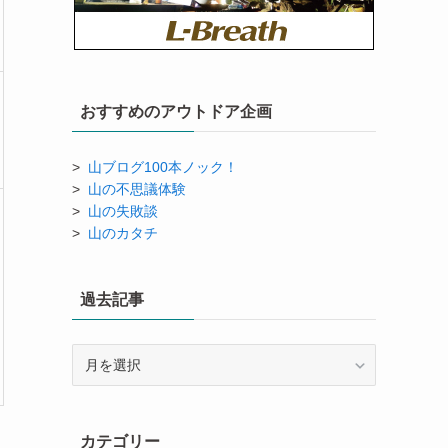
おすすめのアウトドア企画
>
山ブログ100本ノック！
>
山の不思議体験
>
山の失敗談
>
山のカタチ
過去記事
過
去
記
事
カテゴリー