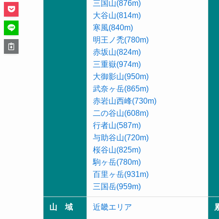
三国山(876m)
大谷山(814m)
寒風(840m)
明王ノ禿(780m)
赤坂山(824m)
三重嶽(974m)
大御影山(950m)
武奈ヶ岳(865m)
赤岩山西峰(730m)
二の谷山(608m)
行者山(587m)
与助谷山(720m)
桜谷山(825m)
駒ヶ岳(780m)
百里ヶ岳(931m)
三国岳(959m)
山 域
近畿エリア