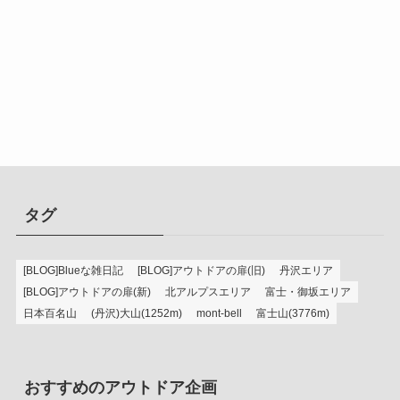
タグ
[BLOG]Blueな雑日記
[BLOG]アウトドアの扉(旧)
丹沢エリア
[BLOG]アウトドアの扉(新)
北アルプスエリア
富士・御坂エリア
日本百名山
(丹沢)大山(1252m)
mont-bell
富士山(3776m)
おすすめのアウトドア企画