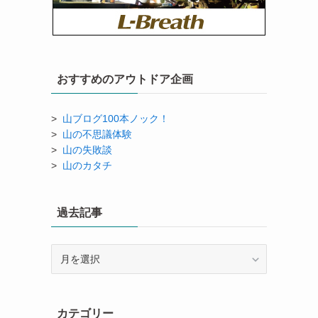
おすすめのアウトドア企画
>
山ブログ100本ノック！
>
山の不思議体験
>
山の失敗談
>
山のカタチ
過去記事
過
去
記
事
カテゴリー