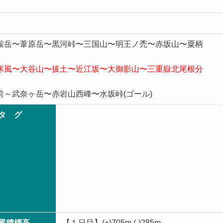
乗鞍岳〜葦原岳〜黒河峠〜三国山〜明王ノ禿〜赤坂山〜粟柄
～寒風〜大谷山〜拔土〜近江坂〜大御影山〜三重嶽北尾根分
前～武奈ヶ岳〜赤岩山西峰〜水坂峠(ゴール)
タ グ
累積標高
【１日目】(+)705m (-)285m