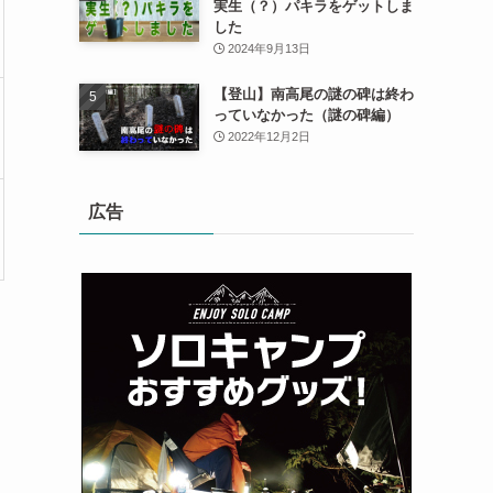
実生（？）パキラをゲットしま
した
2024年9月13日
【登山】南高尾の謎の碑は終わ
っていなかった（謎の碑編）
2022年12月2日
広告