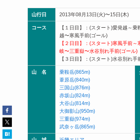
山行日
2013年08月13日(火)〜15日(木)
コース
【１日目】：(スタート)愛発越～
越〜寒風手前(ゴール)
【２日目】：(スタート)寒風手前
岐〜三重嶽〜水谷別れ手前(ゴール)
【３日目】：(スタート)水谷別れ手
山 名
乗鞍岳(865m)
葦原岳(840m)
三国山(876m)
赤坂山(824m)
大谷山(814m)
大御影山(950m)
三重嶽(974m)
武奈ヶ岳(865m)
山 域
近畿エリア