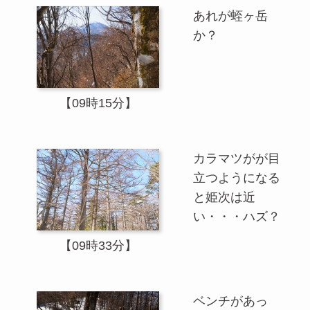
あれが蛭ヶ岳
か？
【09時15分】
カラマツがが目
立つようになる
と姫次は近
い・・・ハズ？
【09時33分】
ベンチがあっ