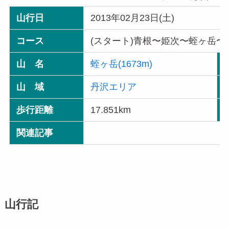
山行日
2013年02月23日(土)
コース
(スタート)青根〜姫次〜蛭ヶ岳〜
山 名
蛭ヶ岳(1673m)
山 域
丹沢エリア
歩行距離
17.851km
関連記事
山行記