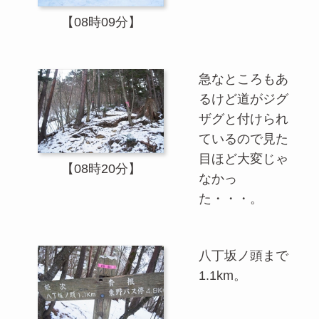
【08時09分】
急なところもあ
るけど道がジグ
ザグと付けられ
ているので見た
目ほど大変じゃ
【08時20分】
なかっ
た・・・。
八丁坂ノ頭まで
1.1km。