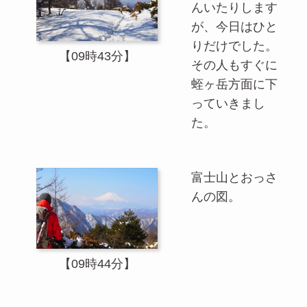
んいたりします
が、今日はひと
りだけでした。
【09時43分】
その人もすぐに
蛭ヶ岳方面に下
っていきまし
た。
富士山とおっさ
んの図。
【09時44分】