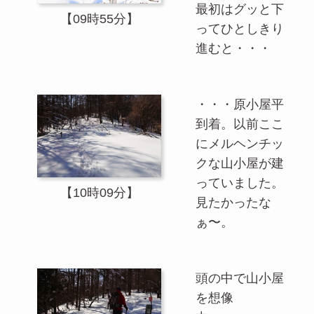
最初はグッと下
【09時55分】
ってひとしきり
進むと・・・
・・・原小屋平
到着。以前ここ
にメルヘンチッ
クな山小屋が建
っていました。
【10時09分】
見たかったな
ぁ〜。
頭の中で山小屋
を想像