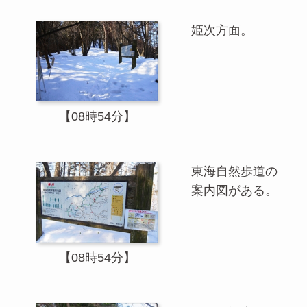
姫次方面。
【08時54分】
東海自然歩道の
案内図がある。
【08時54分】