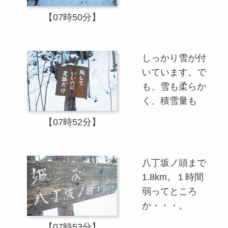
【07時50分】
しっかり雪が付
いています。で
も、雪も柔らか
く、積雪量も
【07時52分】
八丁坂ノ頭まで
1.8km。１時間
弱ってところ
か・・・。
【07時53分】