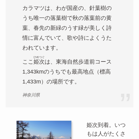
カラマツは、わが国産の、針葉樹の
うち唯一の落葉樹で秋の落葉前の黄
葉、春先の新緑のうす緑が美しく詩
情に富んでいて、歌や詩によくうた
われています。
ひめつぐ
ここ
姫次
は、東海自然歩道前コース
1,343kmのうちでも最高地点（標高
1,433m）の場所です。
神奈川県
姫次到着。いつ
もは人がたくさ