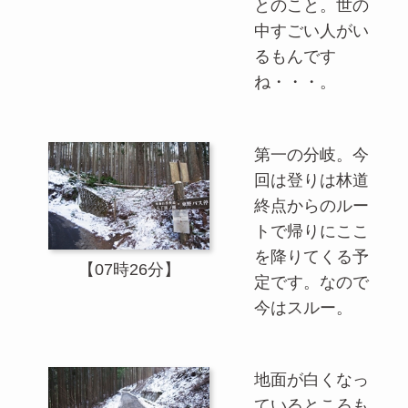
とのこと。世の
中すごい人がい
るもんです
ね・・・。
第一の分岐。今
回は登りは林道
終点からのルー
トで帰りにここ
を降りてくる予
【07時26分】
定です。なので
今はスルー。
地面が白くなっ
ているところも