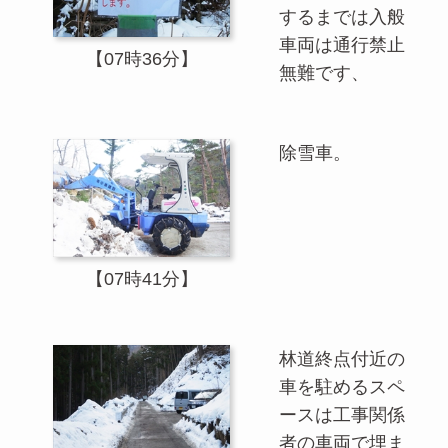
するまでは入般
車両は通行禁止
【07時36分】
無難です、
除雪車。
【07時41分】
林道終点付近の
車を駐めるスペ
ースは工事関係
者の車両で埋ま