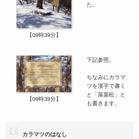
た。
【09時39分】
下記参照。
ちなみにカラマ
ツを漢字で書く
と「落葉松」と
【09時39分】
も書きます。
カラマツのはなし