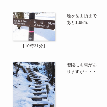
蛭ヶ岳山頂まで
あと1.6km。
【10時31分】
階段にも雪があ
りますが・・・