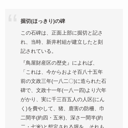
掘切(ほっきり)の碑
この石碑は、正面上部に掘切と記さ
れ、当時、新井村組が建立したと刻
記されている。
『鳥屋財産区の歴史』によれば、
「これは、今からおよそ百八十五年
前の文政三年(一八二〇)に造られた石
碑で、文政十一年(一八一四)より六年
がかり、実に千三百五人の人区(にん
く)を費やして、猪、鹿害の防柵、巾
二間半(約四・五米)、深さ一間半(約
二・七米)と想定される堀を、それも