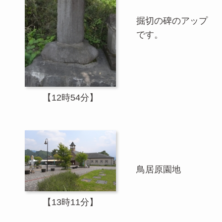
掘切の碑のアップ
です。
【12時54分】
鳥居原園地
【13時11分】