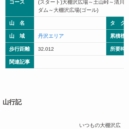
コース
(スタート)大棚沢広場～土山峠～清川
ダム～大棚沢広場(ゴール)
山 名
タ グ
山 域
丹沢エリア
累積標
歩行距離
32.012
所要時
関連記事
山行記
いつもの大棚沢広