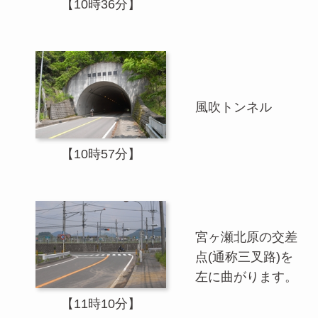
【10時36分】
風吹トンネル
【10時57分】
宮ヶ瀬北原の交差
点(通称三叉路)を
左に曲がります。
【11時10分】