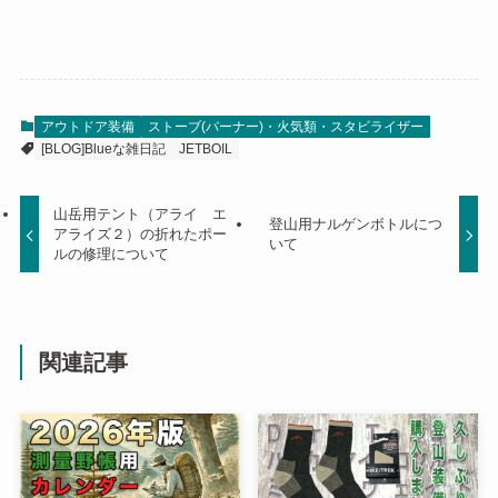
アウトドア装備
ストーブ(バーナー)・火気類・スタビライザー
[BLOG]Blueな雑日記
JETBOIL
山岳用テント（アライ エ
登山用ナルゲンボトルにつ
アライズ２）の折れたポー
いて
ルの修理について
関連記事