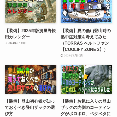
【装備】2025年版測量野帳
【装備】夏の低山登山時の
用カレンダー
熱中症対策を考えてみた
（TORRAS ベルトファン
2024年9月10日
【COOLIFY ZONE 2】）
2024年7月30日
【装備】登山初心者が知っ
【装備】お気に入りの登山
ておくべき登山ザックの選
ザックの内側のコーティン
び方
グがボロボロ、ベタベタに