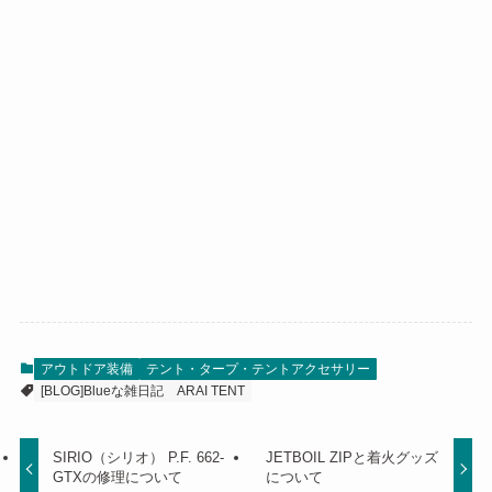
アウトドア装備
テント・タープ・テントアクセサリー
[BLOG]Blueな雑日記
ARAI TENT
SIRIO（シリオ） P.F. 662-
JETBOIL ZIPと着火グッズ
GTXの修理について
について