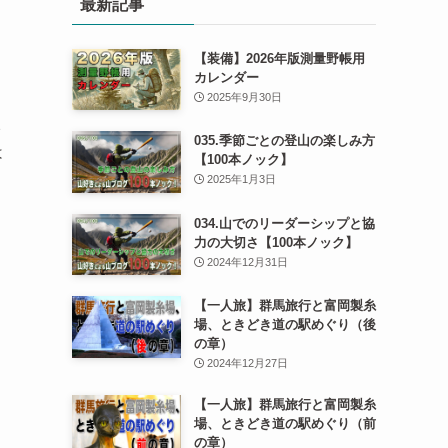
最新記事
【装備】2026年版測量野帳用
カレンダー
2025年9月30日
2
035.季節ごとの登山の楽しみ方
は
【100本ノック】
と
2025年1月3日
034.山でのリーダーシップと協
ま
力の大切さ【100本ノック】
2024年12月31日
【一人旅】群馬旅行と富岡製糸
場、ときどき道の駅めぐり（後
の章）
2024年12月27日
【一人旅】群馬旅行と富岡製糸
場、ときどき道の駅めぐり（前
の章）