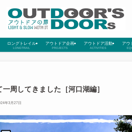
ロングトレイル
アウトドア企画
アウトドア活動
アウ
LONGTRAIL
PROJECTS
ACTIVITIES
EQ
て一周してきました［河口湖編］
024年3月27日