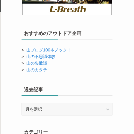
おすすめのアウトドア企画
>
山ブログ100本ノック！
>
山の不思議体験
>
山の失敗談
>
山のカタチ
過去記事
過
去
記
事
カテゴリー