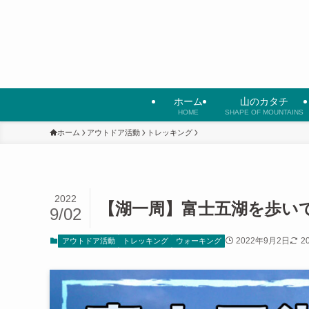
ホーム
山のカタチ
HOME
SHAPE OF MOUNTAINS
ホーム
アウトドア活動
トレッキング
2022
【湖一周】富士五湖を歩い
9/02
2022年9月2日
2
アウトドア活動
トレッキング
ウォーキング