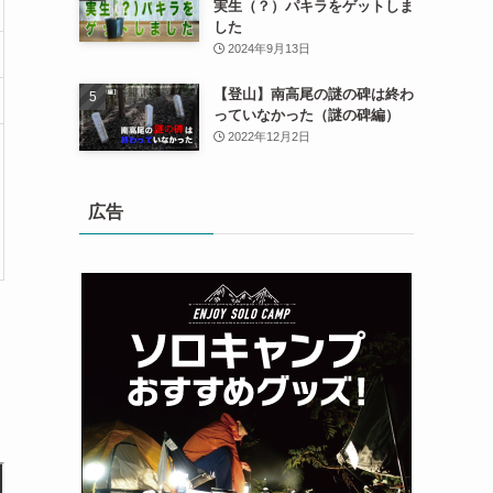
実生（？）パキラをゲットしま
した
2024年9月13日
【登山】南高尾の謎の碑は終わ
っていなかった（謎の碑編）
2022年12月2日
広告