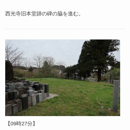
西光寺旧本堂跡の碑の脇を進む。
【09時27分】