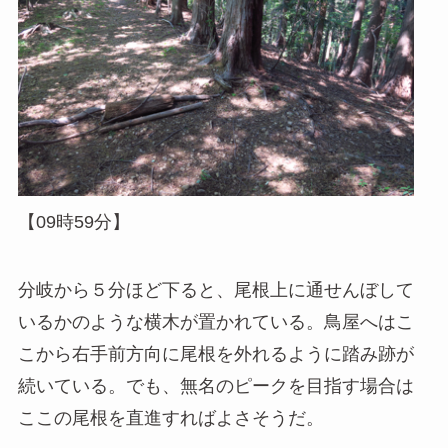
【09時59分】
分岐から５分ほど下ると、尾根上に通せんぼして
いるかのような横木が置かれている。鳥屋へはこ
こから右手前方向に尾根を外れるように踏み跡が
続いている。でも、無名のピークを目指す場合は
ここの尾根を直進すればよさそうだ。