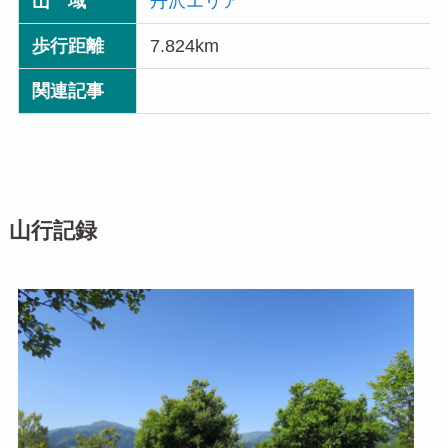
山 域
丹沢エリア
歩行距離
7.824km
関連記事
山行記録