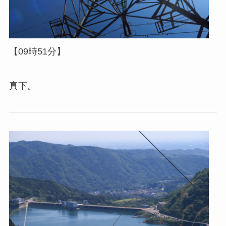
【09時51分】
真下。