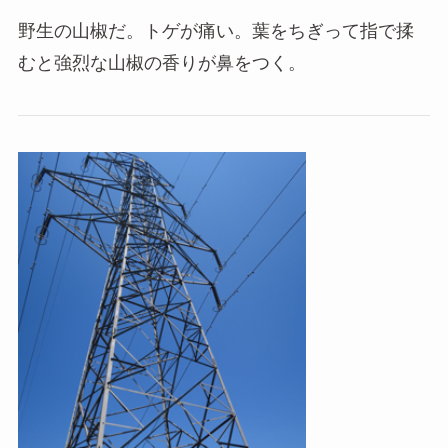
野生の山椒だ。トゲが痛い。葉をちぎって指で揉
むと強烈な山椒の香りが鼻をつく。