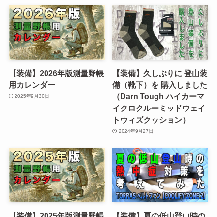
【装備】2026年版測量野帳
【装備】久しぶりに 登山装
用カレンダー
備（靴下）を 購入しました
（Darn Tough ハイカーマ
2025年9月30日
イクロクルーミッドウェイ
トウィズクッション）
2024年9月27日
【装備】2025年版測量野帳
【装備】夏の低山登山時の