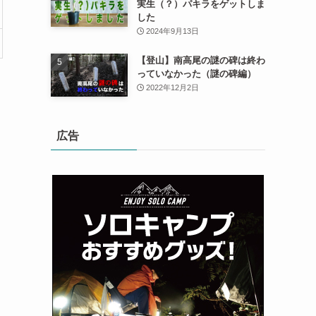
実生（？）パキラをゲットしま
した
2024年9月13日
【登山】南高尾の謎の碑は終わ
っていなかった（謎の碑編）
2022年12月2日
広告