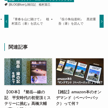
[BLOG]Blueな雑日記
植村直己
『青春を山に賭けて』 植
『役小角仙道剣』 黒岩重
村直己（著）を読んで
吾（著）を読んで
関連記事
【OD本】『剱岳―線の
【雑記】amazon本のオン
記 平安時代の初登頂ミス
デマンド（ペーパーバッ
テリーに挑む』髙橋大輔
ク）って何？