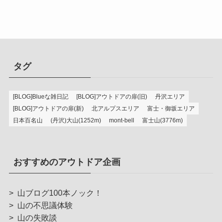
タグ
[BLOG]Blueな雑日記
[BLOG]アウトドアの扉(旧)
丹沢エリア
[BLOG]アウトドアの扉(新)
北アルプスエリア
富士・御坂エリア
日本百名山
(丹沢)大山(1252m)
mont-bell
富士山(3776m)
おすすめのアウトドア企画
>
山ブログ100本ノック！
>
山の不思議体験
>
山の失敗談