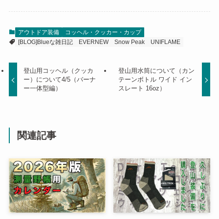
アウトドア装備
コッヘル・クッカー・カップ
[BLOG]Blueな雑日記
EVERNEW
Snow Peak
UNIFLAME
登山用コッヘル（クッカ
登山用水筒について（カン
ー）について4/5（バーナ
テーンボトル ワイド イン
ー一体型編）
スレート 16oz）
関連記事