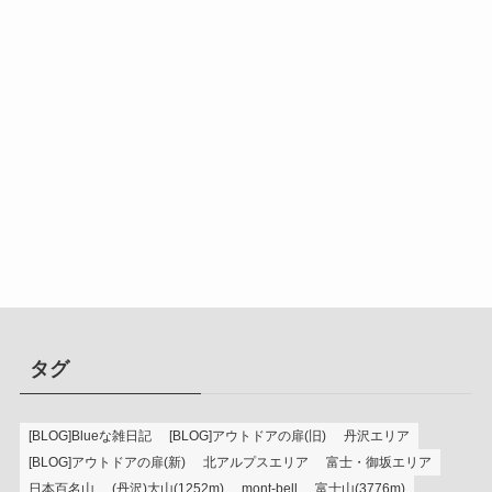
タグ
[BLOG]Blueな雑日記
[BLOG]アウトドアの扉(旧)
丹沢エリア
[BLOG]アウトドアの扉(新)
北アルプスエリア
富士・御坂エリア
日本百名山
(丹沢)大山(1252m)
mont-bell
富士山(3776m)