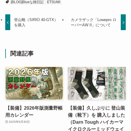
[BLOG]Blueな雑日記
ETSUMI
登山靴（SIRIO 40-GTX）
カメラザック「Lowepro ロ
を購入
ーバーAW II」について
関連記事
【装備】2026年版測量野帳
【装備】久しぶりに 登山装
用カレンダー
備（靴下）を 購入しました
（Darn Tough ハイカーマ
2025年9月30日
イクロクルーミッドウェイ