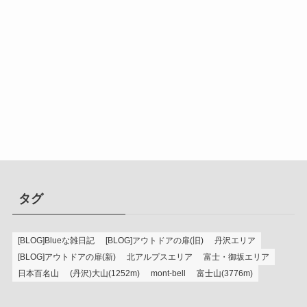
タグ
[BLOG]Blueな雑日記
[BLOG]アウトドアの扉(旧)
丹沢エリア
[BLOG]アウトドアの扉(新)
北アルプスエリア
富士・御坂エリア
日本百名山
(丹沢)大山(1252m)
mont-bell
富士山(3776m)