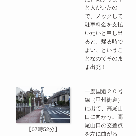
と人がいたの
で、ノックして
駐車料金を支払
いたいと申し出
ると、帰る時で
よい、というこ
となのでそのま
ま出発！
一度国道２０号
線（甲州街道）
に出て、高尾山
口に向かう。高
尾山口の交差点
【07時52分】
を左に曲がる