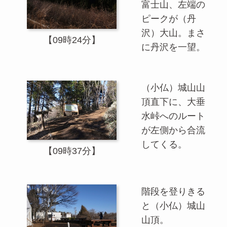
富士山、左端の
ピークが（丹
沢）大山。まさ
【09時24分】
に丹沢を一望。
（小仏）城山山
頂直下に、大垂
水峠へのルート
が左側から合流
してくる。
【09時37分】
階段を登りきる
と（小仏）城山
山頂。