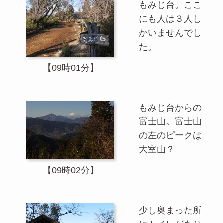
もみじ台。ここ
にも人は３人し
かいませんでし
た。
【09時01分】
もみじ台からの
富士山。富士山
の左のピークは
大室山？
【09時02分】
少し奥まった所