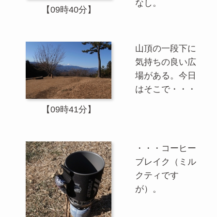
なし。
【09時40分】
山頂の一段下に
気持ちの良い広
場がある。今日
はそこで・・・
【09時41分】
・・・コーヒー
ブレイク（ミル
クティです
が）。