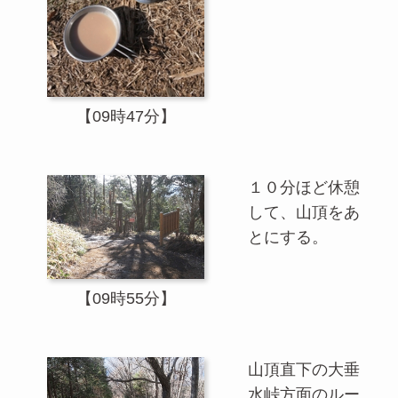
【09時47分】
１０分ほど休憩
して、山頂をあ
とにする。
【09時55分】
山頂直下の大垂
水峠方面のルー