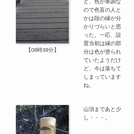
ど、色が単調な
ので色盲の人と
かは段の縁が分
かりづらいと思
った。一応、設
置当初は縁の部
【08時39分】
分は色が塗られ
ていたようだけ
ど、今は落ちて
しまっています
ね。
山頂まであと少
し・・・。