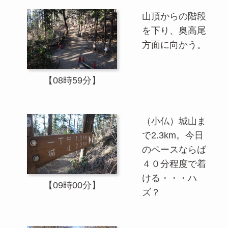
山頂からの階段
を下り、奥高尾
方面に向かう。
【08時59分】
（小仏）城山ま
で2.3km。今日
のペースならば
４０分程度で着
ける・・・ハ
【09時00分】
ズ？