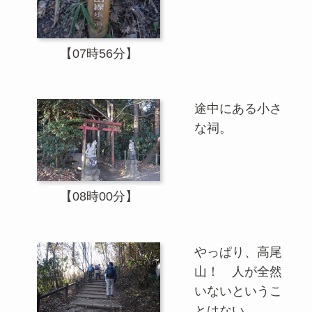
【07時56分】
途中にある小さ
な祠。
【08時00分】
やっぱり、高尾
山！ 人が全然
いないというこ
とはない。