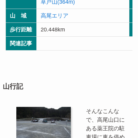
草戸山(364m)
山 域
高尾エリア
歩行距離
20.448km
関連記事
山行記
そんなこんな
で、高尾山口に
ある薬王院の駐
車場に車を停め