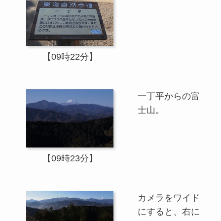
【09時22分】
一丁平からの富
士山。
【09時23分】
カメラをワイド
にすると、右に