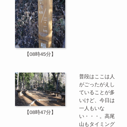
【08時45分】
普段はここは人
がごったがえし
ていることが多
いけど、今日は
一人もいな
【08時47分】
い・・・。高尾
山もタイミング