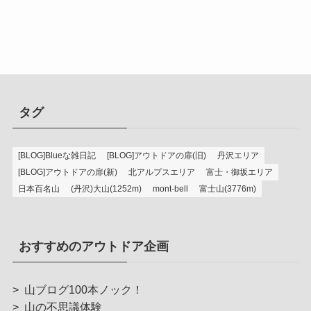
タグ
[BLOG]Blueな雑日記
[BLOG]アウトドアの扉(旧)
丹沢エリア
[BLOG]アウトドアの扉(新)
北アルプスエリア
富士・御坂エリア
日本百名山
(丹沢)大山(1252m)
mont-bell
富士山(3776m)
おすすめのアウトドア企画
>
山ブログ100本ノック！
>
山の不思議体験