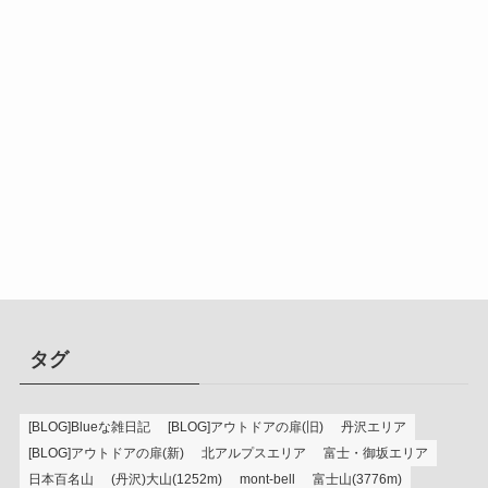
タグ
[BLOG]Blueな雑日記
[BLOG]アウトドアの扉(旧)
丹沢エリア
[BLOG]アウトドアの扉(新)
北アルプスエリア
富士・御坂エリア
日本百名山
(丹沢)大山(1252m)
mont-bell
富士山(3776m)