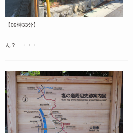
【09時33分】
ん？ ・・・