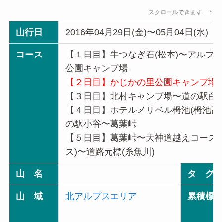
スクロールできます
山行日
2016年04月29日(金)〜05月04日(水)
コース
【１日目】牛つなぎ石(松本)〜アルプ
公園キャンプ場
【２日目】かじかの里公園キャンプ場
【３日目】北村キャンプ場〜道の駅白馬
【４日目】ホテルメリベル栂池(栂池高
の駅小谷〜葛葉峠
【５日目】葛葉峠〜天神道越えコース
ス)〜道路元標(糸魚川)
山 名
タ グ
山 域
北アルプスエリア
累積標