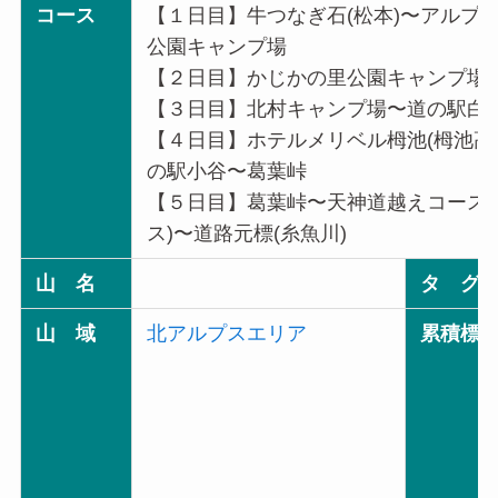
コース
【１日目】牛つなぎ石(松本)〜アルプ
公園キャンプ場
【２日目】かじかの里公園キャンプ場
【３日目】北村キャンプ場〜道の駅白馬
【４日目】ホテルメリベル栂池(栂池高
の駅小谷〜葛葉峠
【５日目】葛葉峠〜天神道越えコース
ス)〜道路元標(糸魚川)
山 名
タ グ
山 域
北アルプスエリア
累積標