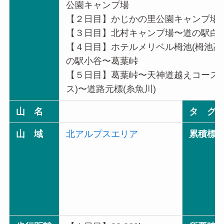
公園キャンプ場
【２日目】かじかの里公園キャンプ場
【３日目】北村キャンプ場〜道の駅白馬
【４日目】ホテルメリベル栂池(栂池高
の駅小谷〜葛葉峠
【５日目】葛葉峠〜天神道越えコース
ス)〜道路元標(糸魚川)
山 名
タ グ
山 域
北アルプスエリア
累積標