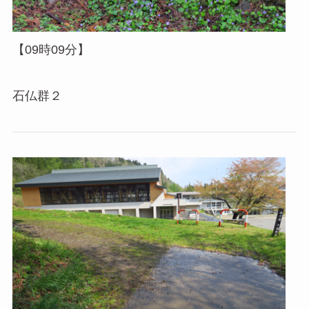
【09時09分】
石仏群２