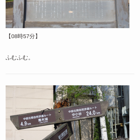
【08時57分】
ふむふむ。