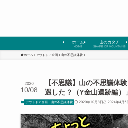
ホーム
山のカタチ
HOME
SHAPE OF MOUNTAINS
ホーム
アウトドア企画
山の不思議体験
【不思議】山の不思議体験
2020
10/08
遇した？（Y金山遺跡編）
2020年10月8日
2024年4月5
アウトドア企画
山の不思議体験