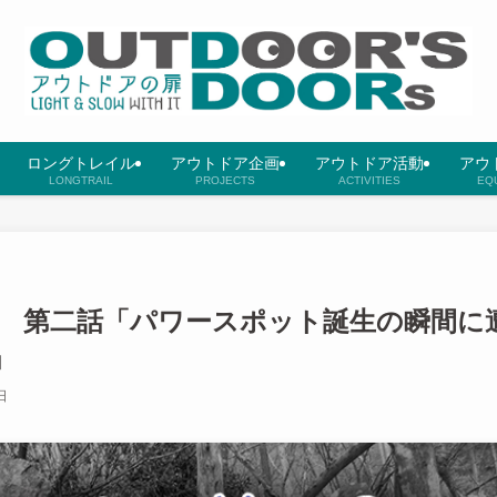
ロングトレイル
アウトドア企画
アウトドア活動
アウ
LONGTRAIL
PROJECTS
ACTIVITIES
EQ
 第二話「パワースポット誕生の瞬間に
」
日