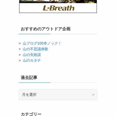
おすすめのアウトドア企画
>
山ブログ100本ノック！
>
山の不思議体験
>
山の失敗談
>
山のカタチ
過去記事
過
去
記
事
カテゴリー