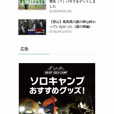
実生（？）パキラをゲットしま
した
2024年9月13日
【登山】南高尾の謎の碑は終わ
っていなかった（謎の碑編）
2022年12月2日
広告