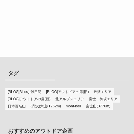
タグ
[BLOG]Blueな雑日記
[BLOG]アウトドアの扉(旧)
丹沢エリア
[BLOG]アウトドアの扉(新)
北アルプスエリア
富士・御坂エリア
日本百名山
(丹沢)大山(1252m)
mont-bell
富士山(3776m)
おすすめのアウトドア企画